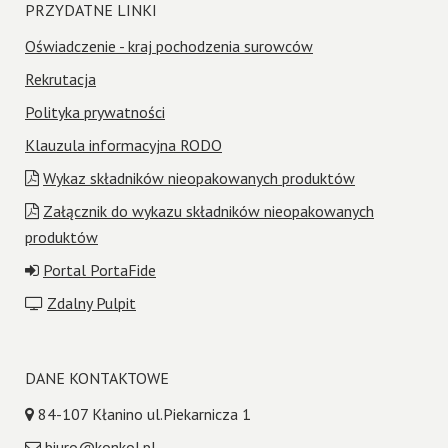
PRZYDATNE LINKI
Oświadczenie - kraj pochodzenia surowców
Rekrutacja
Polityka prywatności
Klauzula informacyjna RODO
Wykaz składników nieopakowanych produktów
Załącznik do wykazu składników nieopakowanych
produktów
Portal PortaFide
Zdalny Pulpit
DANE KONTAKTOWE
84-107 Kłanino ul.Piekarnicza 1
biuro@konkol.pl